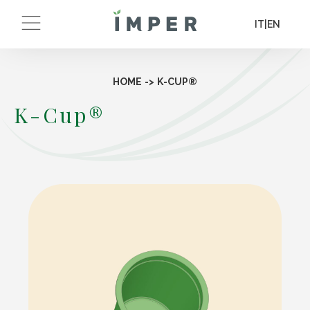
IT
|
EN
HOME
->
K-CUP®
K-Cup®