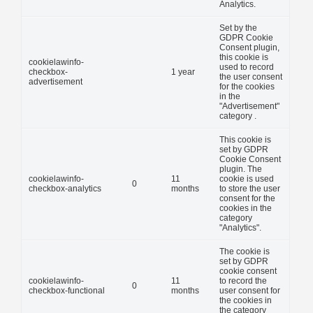
Analytics.
Set by the
GDPR Cookie
Consent plugin,
this cookie is
cookielawinfo-
used to record
checkbox-
1 year
the user consent
advertisement
for the cookies
in the
"Advertisement"
category .
This cookie is
set by GDPR
Cookie Consent
plugin. The
cookielawinfo-
11
cookie is used
0
checkbox-analytics
months
to store the user
consent for the
cookies in the
category
"Analytics".
The cookie is
set by GDPR
cookie consent
cookielawinfo-
11
to record the
0
checkbox-functional
months
user consent for
the cookies in
the category