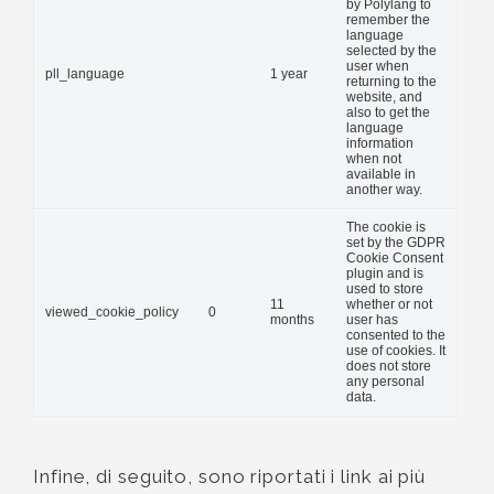
by Polylang to
remember the
language
selected by the
user when
pll_language
1 year
returning to the
website, and
also to get the
language
information
when not
available in
another way.
The cookie is
set by the GDPR
Cookie Consent
plugin and is
used to store
11
whether or not
viewed_cookie_policy
0
months
user has
consented to the
use of cookies. It
does not store
any personal
data.
Infine, di seguito, sono riportati i link ai più