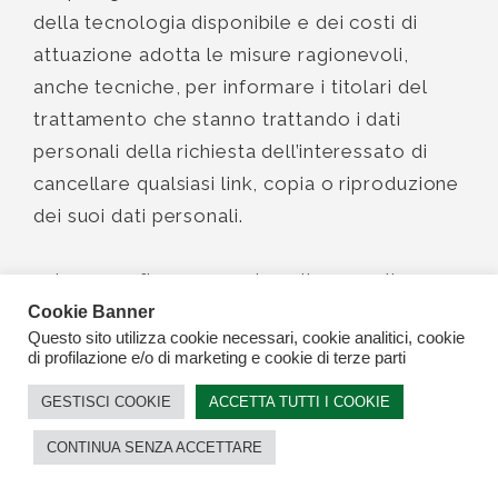
della tecnologia disponibile e dei costi di
attuazione adotta le misure ragionevoli,
anche tecniche, per informare i titolari del
trattamento che stanno trattando i dati
personali della richiesta dell’interessato di
cancellare qualsiasi link, copia o riproduzione
dei suoi dati personali.
3. I paragrafi 1 e 2 non si applicano nella
misura in cui il trattamento sia necessario:
Cookie Banner
Questo sito utilizza cookie necessari, cookie analitici, cookie
di profilazione e/o di marketing e cookie di terze parti
a) per l’esercizio del diritto alla libertà di
GESTISCI COOKIE
ACCETTA TUTTI I COOKIE
espressione e di informazione;
CONTINUA SENZA ACCETTARE
b) per l’adempimento di un obbligo legale che