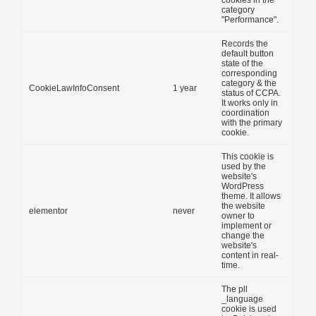
cookies in the
category
"Performance".
Records the
default button
state of the
corresponding
category & the
CookieLawInfoConsent
1 year
status of CCPA.
It works only in
coordination
with the primary
cookie.
This cookie is
used by the
website's
WordPress
theme. It allows
the website
elementor
never
owner to
implement or
change the
website's
content in real-
time.
The pll
_language
cookie is used