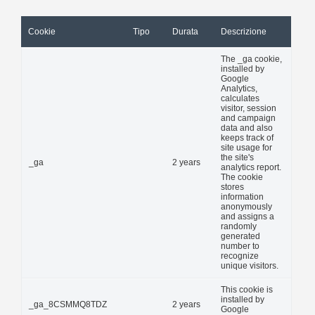
Cookie
Tipo
Durata
Descrizione
The _ga cookie,
installed by
Google
Analytics,
calculates
visitor, session
and campaign
data and also
keeps track of
site usage for
the site's
_ga
2 years
analytics report.
The cookie
stores
information
anonymously
and assigns a
randomly
generated
number to
recognize
unique visitors.
This cookie is
installed by
_ga_8CSMMQ8TDZ
2 years
Google